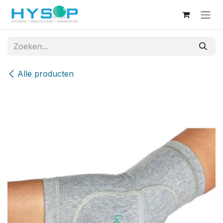
Overslaan naar inhoud
Alle producten