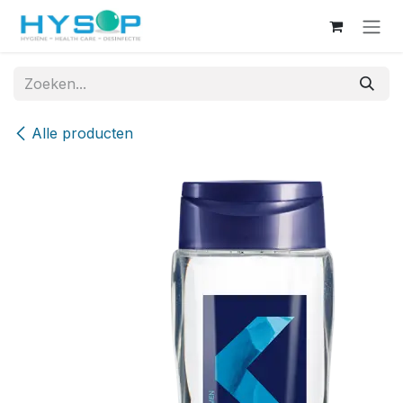
Overslaan naar inhoud
Alle producten