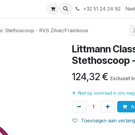
Help
Contact
+32 51 24 24 92
Ned
tric Stethoscoop - RVS Zilver/Framboos
Littmann Classi
Stethoscoop -
124,32
€
Exclusief 
✕
Niet op voorraad in ons maga
Aa
Toevoegen aan verlangl