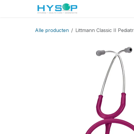
Overslaan naar inhoud
Startpagina
Shop
Alle producten
Littmann Classic II Pedia