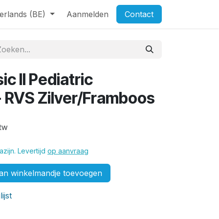
erlands (BE)
Aanmelden
Contact
c II Pediatric
 RVS Zilver/Framboos
btw
zijn. Levertijd
op aanvraag
n winkelmandje toevoegen
ijst