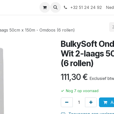
Help
Contact
+32 51 24 24 92
Ned
laags 50cm x 150m - Omdoos (6 rollen)
BulkySoft Ond
Wit 2-laags 
(6 rollen)
111,30
€
Exclusief bt
✓
Nog
7
op voorraad
Aa