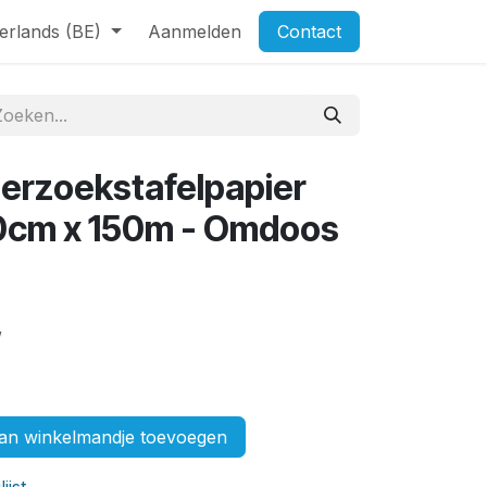
erlands (BE)
Aanmelden
Contact
erzoekstafelpapier
50cm x 150m - Omdoos
w
n winkelmandje toevoegen