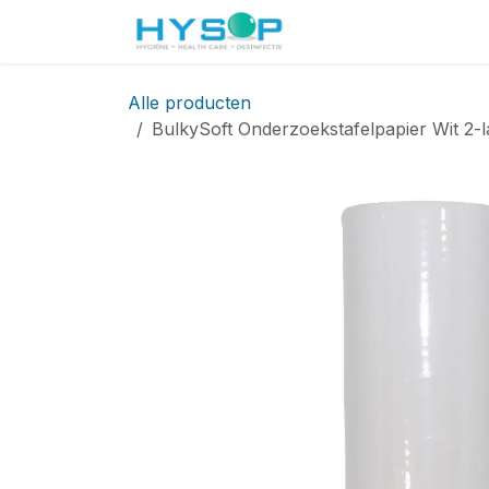
Overslaan naar inhoud
Startpagina
Shop
Alle producten
BulkySoft Onderzoekstafelpapier Wit 2-