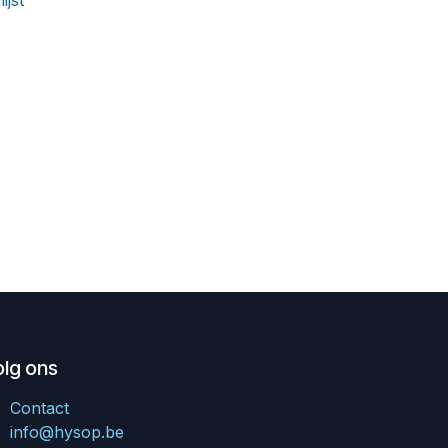
ijst
olg ons
Contact
info@hysop.be