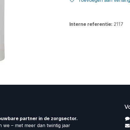
Toevoegen aan verlangl
Interne referentie:
2117
V
ouwbare partner in de zorgsector.
 we – met meer dan twintig jaar