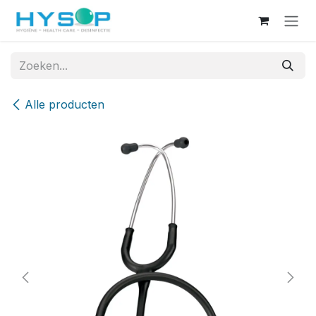
Overslaan naar inhoud
Alle producten