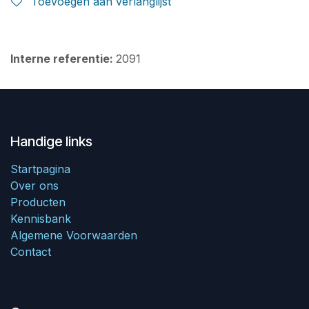
Toevoegen aan verlanglijst
Interne referentie:
2091
Handige links
Startpagina
Over ons
Producten
Kennisbank
Algemene Voorwaarden
Contact