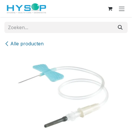
Overslaan naar inhoud
Alle producten