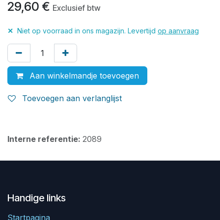
29,60
€
Exclusief btw
✕
Niet op voorraad in ons magazijn. Levertijd
op aanvraag
Aan winkelmandje toevoegen
Toevoegen aan verlanglijst
Interne referentie:
2089
Handige links
Startpagina