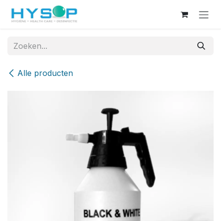
Overslaan naar inhoud
Alle producten