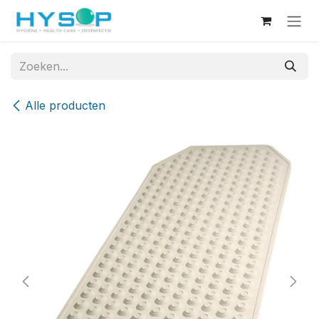
Overslaan naar inhoud
Alle producten