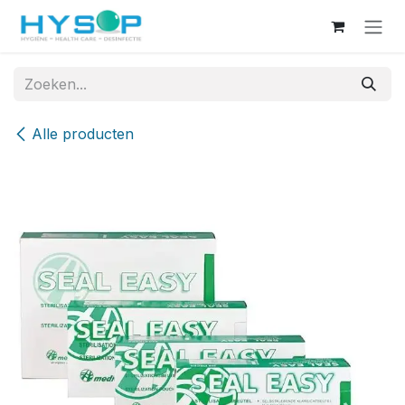
Overslaan naar inhoud
Alle producten