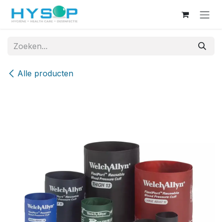
Overslaan naar inhoud
Alle producten