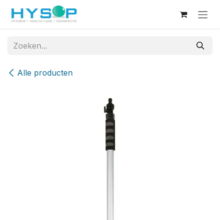
Overslaan naar inhoud
Alle producten