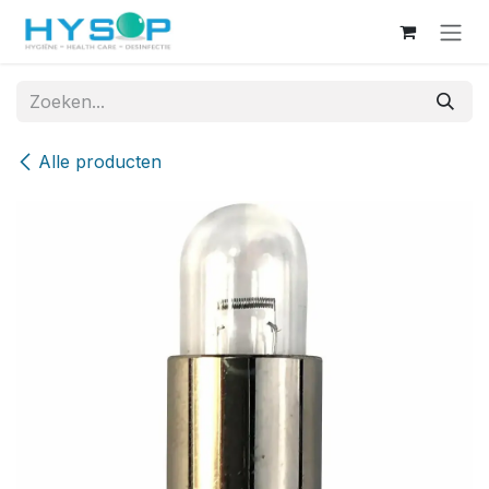
Overslaan naar inhoud
Alle producten