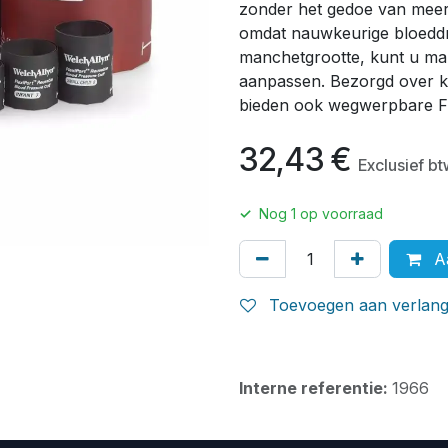
zonder het gedoe van mee
omdat nauwkeurige bloeddru
manchetgrootte, kunt u ma
aanpassen. Bezorgd over k
bieden ook wegwerpbare Fl
32,43
€
Exclusief b
✓
Nog
1
op voorraad
Aa
Toevoegen aan verlangl
Interne referentie:
1966