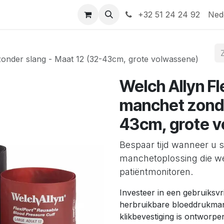
Help
Contact
+32 51 24 24 92
Ned
 zonder slang - Maat 12 (32-43cm, grote volwassene)
Welch Allyn Fl
manchet zonde
43cm, grote 
Bespaar tijd wanneer u 
manchetoplossing die w
patiëntmonitoren.
Investeer in een gebruiksvr
herbruikbare bloeddrukman
klikbevestiging is ontworp