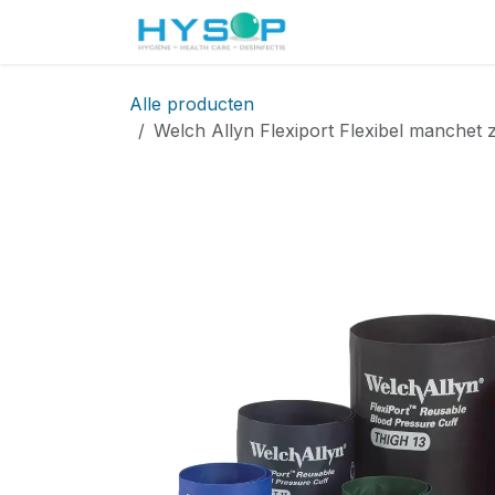
Overslaan naar inhoud
Startpagina
Shop
Alle producten
Welch Allyn Flexiport Flexibel manchet