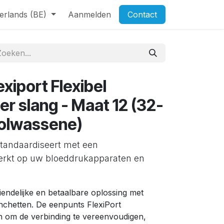
erlands (BE)
Aanmelden
Contact
exiport Flexibel
r slang - Maat 12 (32-
volwassene)
standaardiseert met een
erkt op uw bloeddrukapparaten en
iendelijke en betaalbare oplossing met
chetten. De eenpunts FlexiPort
en om de verbinding te vereenvoudigen,