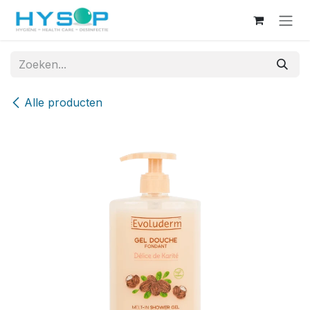
Overslaan naar inhoud
Alle producten