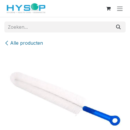
Overslaan naar inhoud
Alle producten