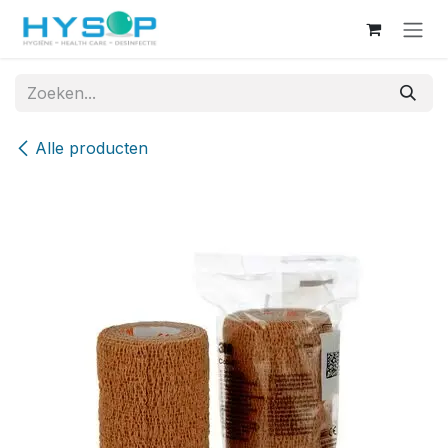
Overslaan naar inhoud
Alle producten