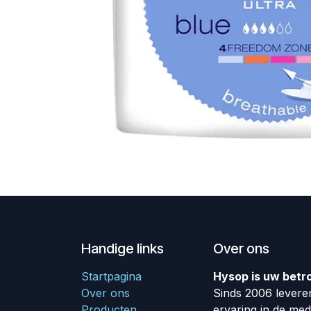
Handige links
Over ons
Startpagina
Hysop is uw betr
Over ons
Sinds 2006 leveren
Producten
ervaring in de me