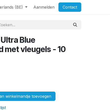
erlands (BE)
Aanmelden
Contact
 Ultra Blue
met vleugels - 10
n winkelmandje toevoegen
ijst