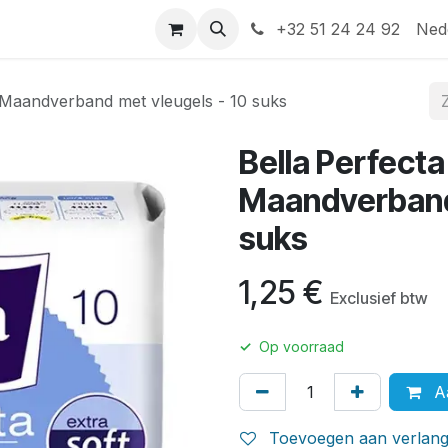
Help
Contact
+32 51 24 24 92
Ned
e Maandverband met vleugels - 10 suks
Bella Perfecta
Maandverband 
suks
1,25
€
Exclusief btw
✓
Op voorraad
Aa
Toevoegen aan verlangl