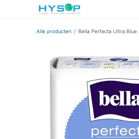
Overslaan naar inhoud
Startpagina
Shop
Alle producten
Bella Perfecta Ultra Blu