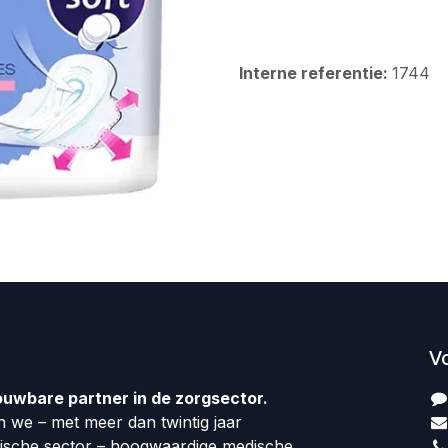
Interne referentie:
1744
V
ouwbare partner in de zorgsector.
 we – met meer dan twintig jaar
dische sector – hoogwaardige medische,