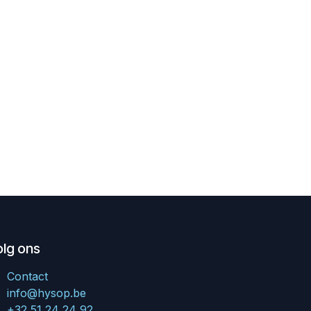
olg ons
Contact
info@hysop.be
+32 51 24 24 92