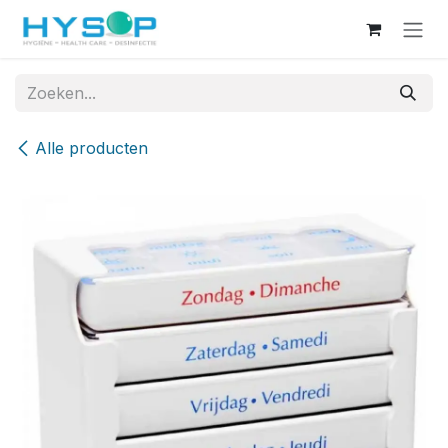
Overslaan naar inhoud
Alle producten