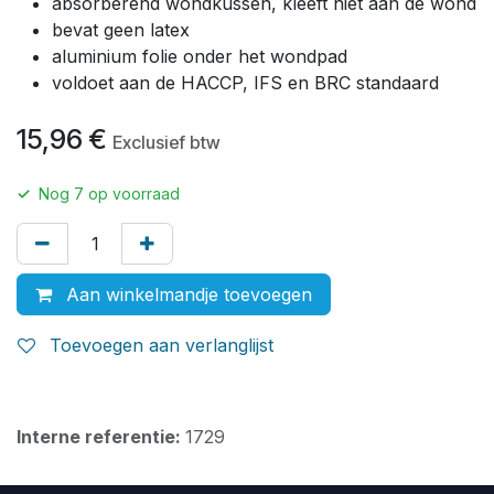
absorberend wondkussen, kleeft niet aan de wond
bevat geen latex
aluminium folie onder het wondpad
voldoet aan de HACCP, IFS en BRC standaard
15,96
€
Exclusief btw
✓
Nog
7
op voorraad
Aan winkelmandje toevoegen
Toevoegen aan verlanglijst
Interne referentie:
1729