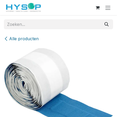
Overslaan naar inhoud
Alle producten