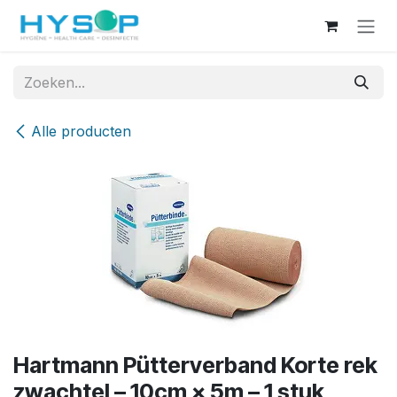
Overslaan naar inhoud
Alle producten
Hartmann Pütterverband Korte rek
zwachtel – 10cm × 5m – 1 stuk