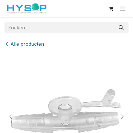
Overslaan naar inhoud
Alle producten