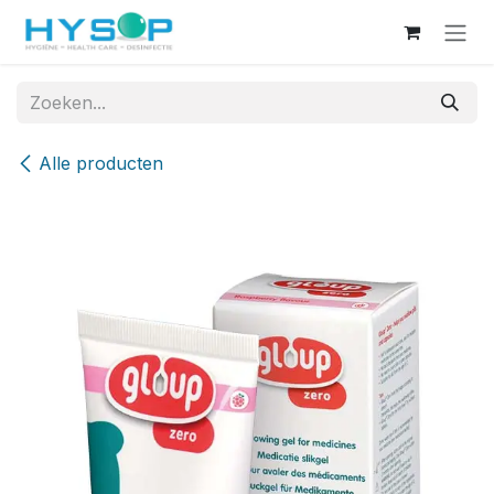
Overslaan naar inhoud
Alle producten