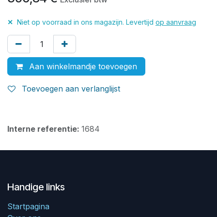
✕
Niet op voorraad in ons magazijn. Levertijd
op aanvraag
Aan winkelmandje toevoegen
Toevoegen aan verlanglijst
Interne referentie:
1684
Handige links
Startpagina