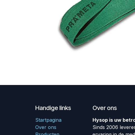
Handige links
Over ons
Startpagina
Hysop is uw betr
Over ons
Sinds 2006 leveren
Producten
ervaring in de me