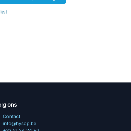
ijst
olg ons
Contact
info@hysop.be
+32 51 24 24 92