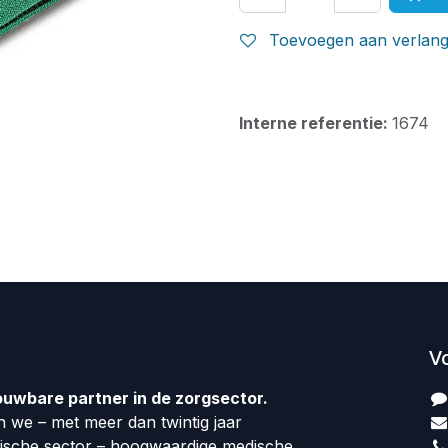
Toevoegen aan verlangl
Interne referentie:
1674
V
ouwbare partner in de zorgsector.
 we – met meer dan twintig jaar
dische sector – hoogwaardige medische,