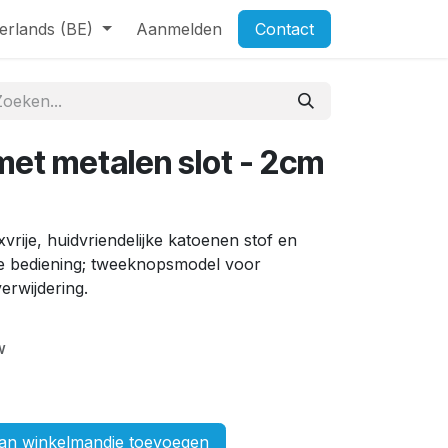
erlands (BE)
Aanmelden
Contact
met metalen slot - 2cm
rije, huidvriendelijke katoenen stof en
ge bediening; tweeknopsmodel voor
erwijdering.
w
n winkelmandje toevoegen