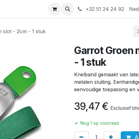
Help
Contact
+32 51 24 24 92
Ned
slot - 2cm - 1 stuk
Garrot Groen 
- 1 stuk
Knelband gemaakt van latexv
metalen sluiting. Eenhandi
eenvoudige toepassing en v
39,47
€
Exclusief bt
✓
Nog
1
op voorraad
Aa