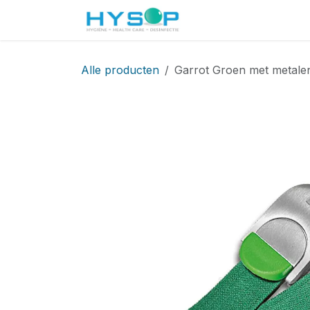
Overslaan naar inhoud
Startpagina
Shop
Alle producten
Garrot Groen met metalen 