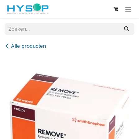
Overslaan naar inhoud
Alle producten