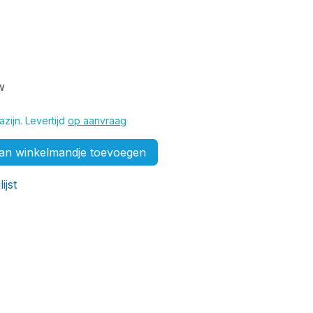
w
zijn. Levertijd
op aanvraag
n winkelmandje toevoegen
ijst