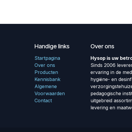
Handige links
Over ons
Startpagina
Hysop is uw betr
Over ons
Sinds 2006 leveren
Producten
ervaring in de me
Kennisbank
hygiëne- en desin
Algemene
verzorgingstehuiz
Voorwaarden
pedagogische insti
Contact
uitgebreid assorti
levering en maatw