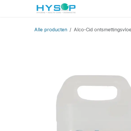
Overslaan naar inhoud
Startpagina
Shop
Alle producten
Alco-Cid ontsmettingsvloei