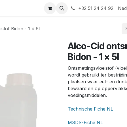
Help
Contact
+32 51 24 24 92
Ned
stof Bidon - 1 x 5l
Alco-Cid onts
Bidon - 1 x 5l
Ontsmettingsvloeistof (vloe
wordt gebruikt ter bestrijdi
plaatsen waar eet- en drin
bewaard en op oppervlakke
voedingsmiddelen.
Technische Fiche NL
MSDS-Fiche NL