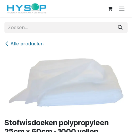
Overslaan naar inhoud
Alle producten
Stofwisdoeken polypropyleen
25cm x 60cm - 1000 vellen