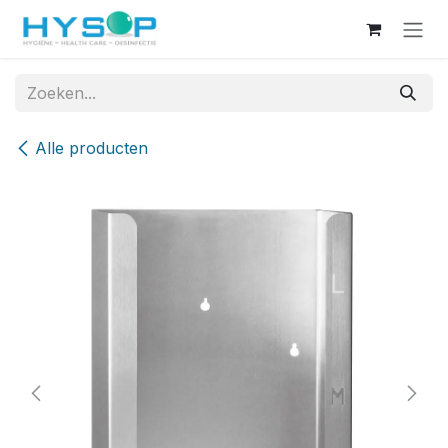
Overslaan naar inhoud
Alle producten