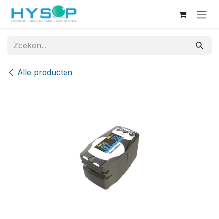
Overslaan naar inhoud
Alle producten