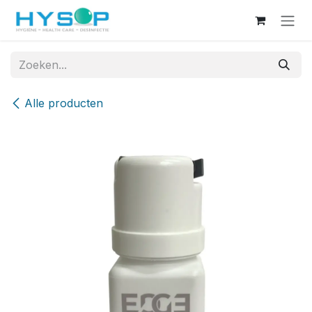
Overslaan naar inhoud
Alle producten