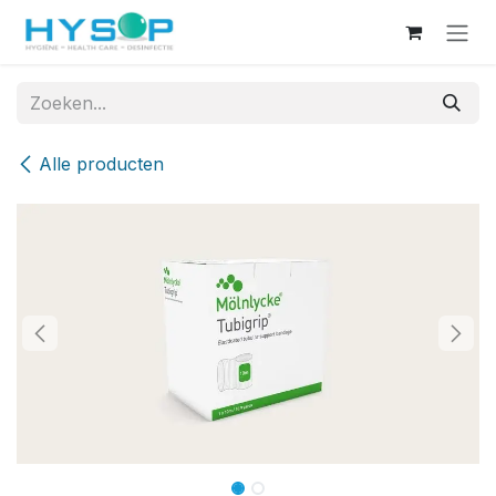
Overslaan naar inhoud
Alle producten