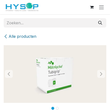
Overslaan naar inhoud
Alle producten