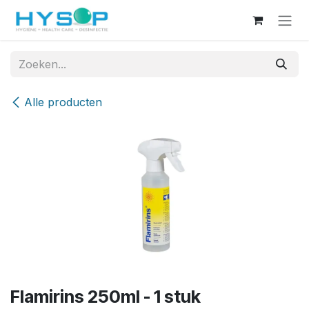
Overslaan naar inhoud
Alle producten
Flamirins 250ml - 1 stuk