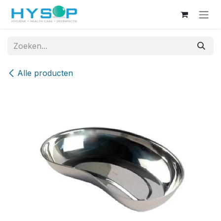
Overslaan naar inhoud
Alle producten