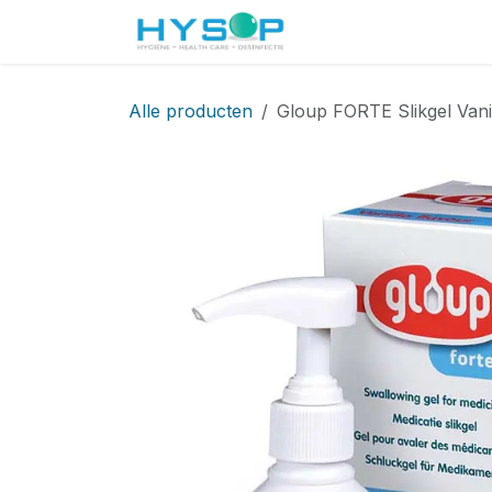
Overslaan naar inhoud
Startpagina
Shop
Alle producten
Gloup FORTE Slikgel Vani