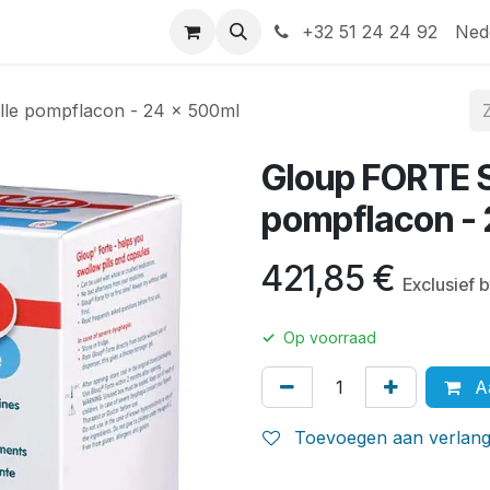
Help
Contact
+32 51 24 24 92
Ned
lle pompflacon - 24 x 500ml
Gloup FORTE Sl
pompflacon -
421,85
€
Exclusief 
✓
Op voorraad
Aa
Toevoegen aan verlangl