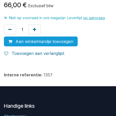
66,00
€
Exclusief btw
✕
Niet op voorraad in ons magazijn. Levertijd
op aanvraag
Aan winkelmandje toevoegen
Toevoegen aan verlanglijst
Interne referentie:
1357
Handige links