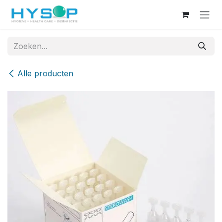
Overslaan naar inhoud
Alle producten