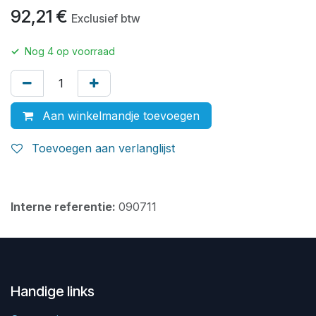
92,21
€
Exclusief btw
✓
Nog
4
op voorraad
Aan winkelmandje toevoegen
Toevoegen aan verlanglijst
Interne referentie:
090711
Handige links