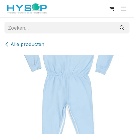
Overslaan naar inhoud
Alle producten