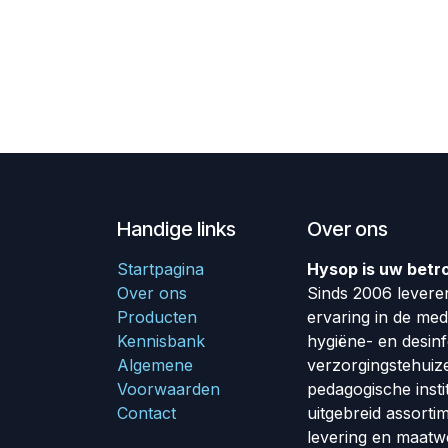
Handige links
Over ons
Startpagina
Hysop is uw betr
Over ons
Sinds 2006 leveren
Producten
ervaring in de me
Kennisbank
hygiëne- en desin
Algemene
verzorgingstehuiz
Voorwaarden
pedagogische insti
Contact
uitgebreid assorti
levering en maatw