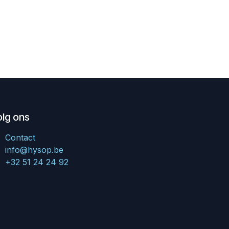
olg ons
Contact
info@hysop.be
+32 51 24 24 92