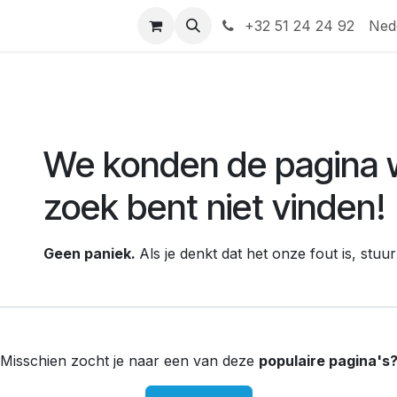
Help
Contact
+32 51 24 24 92
Ned
Fout 404
We konden de pagina w
zoek bent niet vinden!
Geen paniek.
Als je denkt dat het onze fout is, stu
Misschien zocht je naar een van deze
populaire pagina's