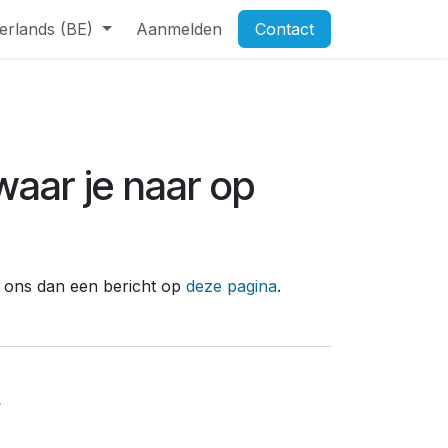
erlands (BE)
Aanmelden
Contact
aar je naar op
ur ons dan een bericht op
deze pagina
.
?