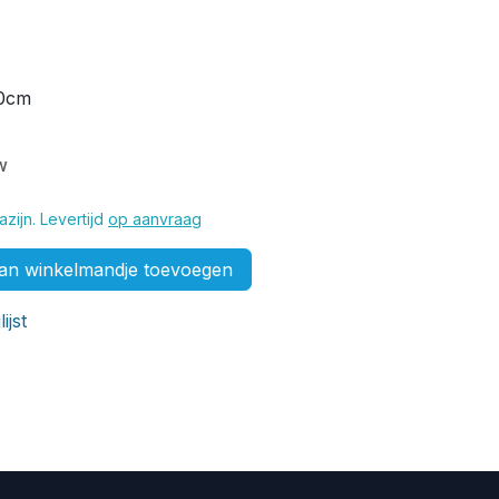
30cm
w
zijn. Levertijd
op aanvraag
n winkelmandje toevoegen
ijst