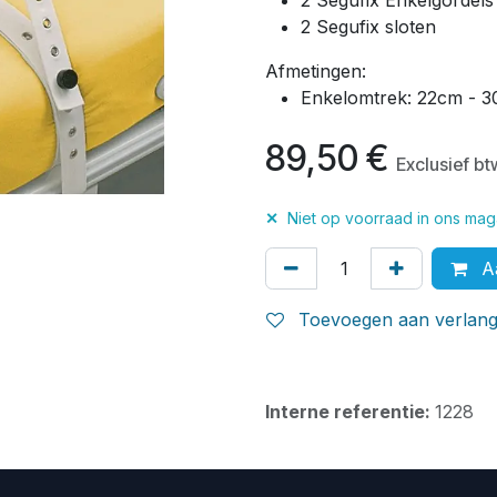
2 Segufix Enkelgordels
2 Segufix sloten
Afmetingen:
Enkelomtrek: 22cm - 
89,50
€
Exclusief bt
✕
Niet op voorraad in ons maga
Aa
Toevoegen aan verlangl
Interne referentie:
1228