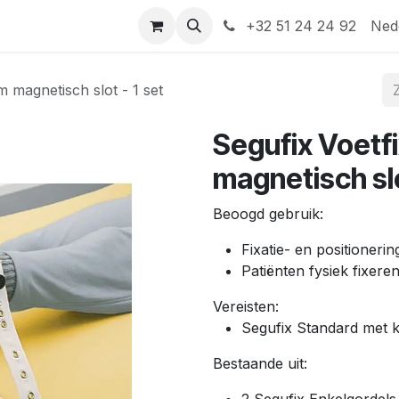
Help
Contact
+32 51 24 24 92
Ned
m magnetisch slot - 1 set
Segufix Voetf
magnetisch slo
Beoogd gebruik:
Fixatie- en positioneri
Patiënten fysiek fixere
Vereisten:
Segufix Standard met k
Bestaande uit: