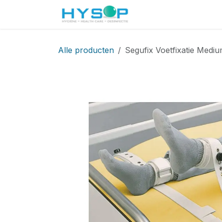
Overslaan naar inhoud
Startpagina
Shop
Alle producten
Segufix Voetfixatie Mediu