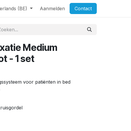
erlands (BE)
Aanmelden
Contact
ixatie Medium
t - 1 set
ngssysteem voor patiënten in bed
n
ruisgordel