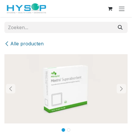
Overslaan naar inhoud
Alle producten