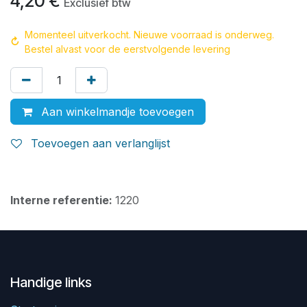
4,20
€
Exclusief btw
Momenteel uitverkocht. Nieuwe voorraad is onderweg.
↻
Bestel alvast voor de eerstvolgende levering
Aan winkelmandje toevoegen
Toevoegen aan verlanglijst
Interne referentie:
1220
Handige links