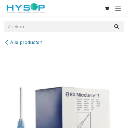
Overslaan naar inhoud
Alle producten