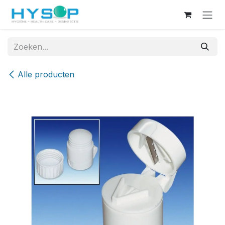
Overslaan naar inhoud
Alle producten