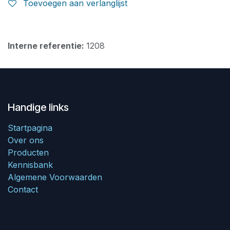
Toevoegen aan verlanglijst
Interne referentie:
1208
Handige links
Startpagina
Over ons
Producten
Kennisbank
Algemene Voorwaarden
Contact