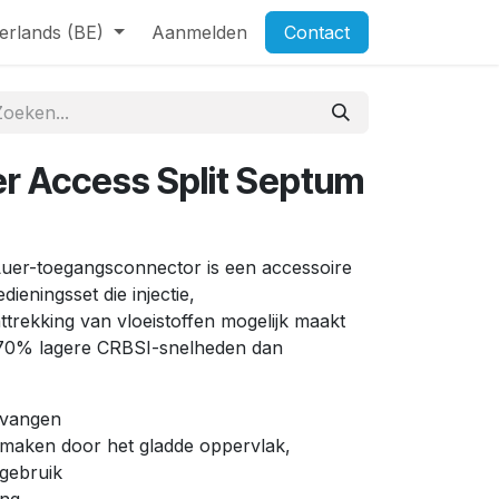
erlands (BE)
Aanmelden
Contact
r Access Split Septum
uer-toegangsconnector is een accessoire
dieningsset die injectie,
trekking van vloeistoffen mogelijk maakt
70% lagere CRBSI-snelheden dan
ervangen
 maken door het gladde oppervlak,
 gebruik