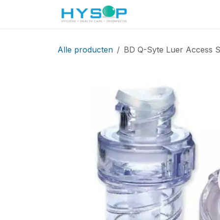
Overslaan naar inhoud
Startpagina
Shop
Alle producten
BD Q-Syte Luer Access Sp