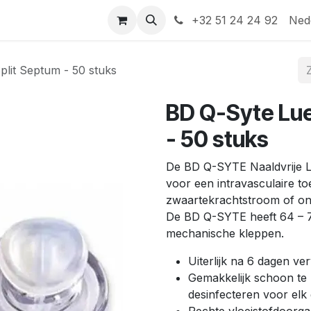
Help
Contact
+32 51 24 24 92
Ned
lit Septum - 50 stuks
BD Q-Syte Lue
- 50 stuks
De BD Q-SYTE Naaldvrije L
voor een intravasculaire toe
zwaartekrachtstroom of ont
De BD Q-SYTE heeft 64 – 
mechanische kleppen.
Uiterlijk na 6 dagen v
Gemakkelijk schoon te
desinfecteren voor elk