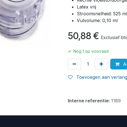
Rechte vloeistofdoorg
Latex vrij
Stroomsnelheid: 525 m
Vulvolume: 0,10 ml
50,88
€
Exclusief bt
✓
Nog
1
op voorraad
Aa
Toevoegen aan verlangl
Interne referentie:
1189