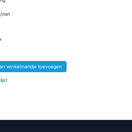
ang
l/min
w
n winkelmandje toevoegen
ijst