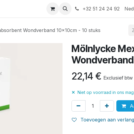
Help
Contact
+32 51 24 24 92
Ned
absorbent Wondverband 10x10cm - 10 stuks
Mölnlycke Me
Wondverband 
22,14
€
Exclusief btw
✕
Niet op voorraad in ons maga
Aa
Toevoegen aan verlangl