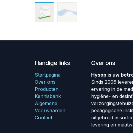
Handige links
Over ons
Startpagina
Hysop is uw betr
Over ons
Sinds 2006 leveren
Producten
ervaring in de me
Kennisbank
hygiëne- en desin
Algemene
verzorgingstehuiz
Voorwaarden
pedagogische insti
Contact
uitgebreid assorti
levering en maatw