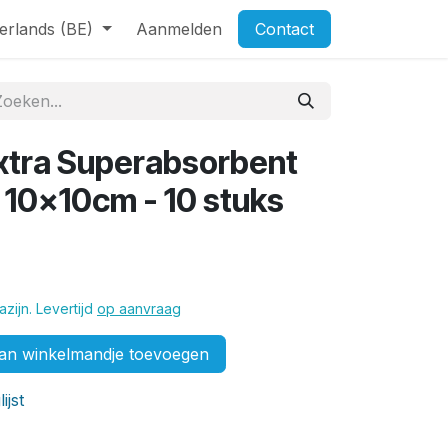
erlands (BE)
Aanmelden
Contact
xtra Superabsorbent
10x10cm - 10 stuks
zijn. Levertijd
op aanvraag
n winkelmandje toevoegen
ijst