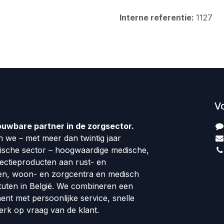
Interne referentie:
1127
V
ouwbare partner in de zorgsector.
 we – met meer dan twintig jaar
dische sector – hoogwaardige medische,
fectieproducten aan rust- en
en, woon- en zorgcentra en medisch
tuten in België. We combineren een
ment met persoonlijke service, snelle
erk op vraag van de klant.