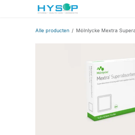
Overslaan naar inhoud
Startpagina
Shop
Alle producten
Mölnlycke Mextra Super