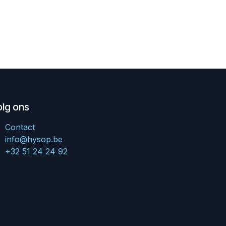
olg ons
Contact
info@hysop.be
+32 51 24 24 92