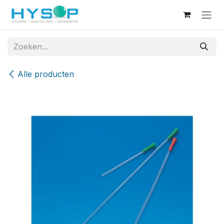
Overslaan naar inhoud
Alle producten