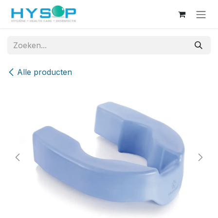
Overslaan naar inhoud
Alle producten