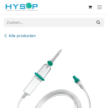
Overslaan naar inhoud
Alle producten