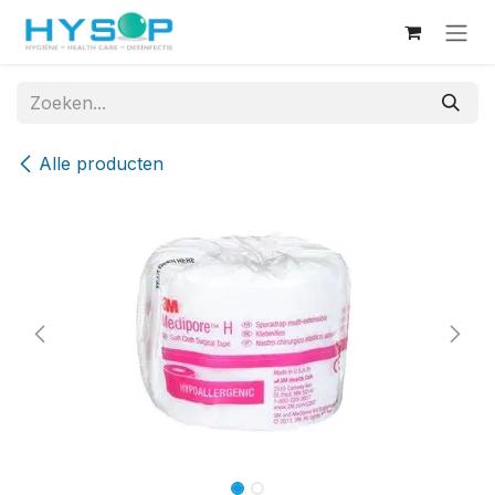
Overslaan naar inhoud
Alle producten