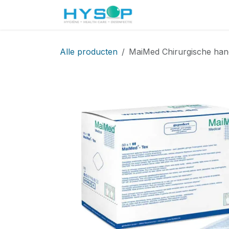
Overslaan naar inhoud
Startpagina
Shop
Alle producten
MaiMed Chirurgische hand