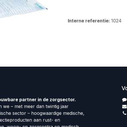
Interne referentie:
1024
V
ouwbare partner in de zorgsector.
 we – met meer dan twintig jaar
dische sector – hoogwaardige medische,
fectieproducten aan rust- en
en, woon- en zorgcentra en medisch