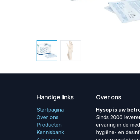
Handige links
Over ons
Startpagina
Hysop is uw betr
Over ons
Sinds 2006 leveren
Producten
ervaring in de me
Kennisbank
hygiëne- en desin
Algemene
verzorgingstehuiz