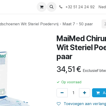
Help
Contact
+32 51 24 24 92
Ned
schoenen Wit Steriel Poedervrij - Maat 7 - 50 paar
MaiMed Chiru
Wit Steriel Po
paar
34,51
€
Exclusief btw
✓
Op voorraad
Aa
Toevoegen aan verlangl