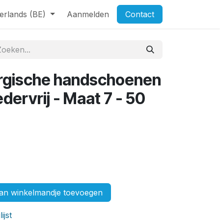
erlands (BE)
Aanmelden
Contact
rgische handschoenen
edervrij - Maat 7 - 50
n winkelmandje toevoegen
ijst