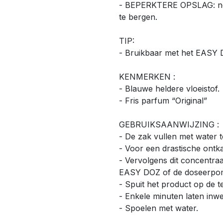
- BEPERKTERE OPSLAG: neem
te bergen.
TIP:
- Bruikbaar met het EASY D
KENMERKEN :
- Blauwe heldere vloeistof.
- Fris parfum “Original”
GEBRUIKSAANWIJZING :
- De zak vullen met water tot
- Voor een drastische ontka
- Vervolgens dit concentra
EASY DOZ of de doseerpomp 
- Spuit het product op de 
- Enkele minuten laten inw
- Spoelen met water.