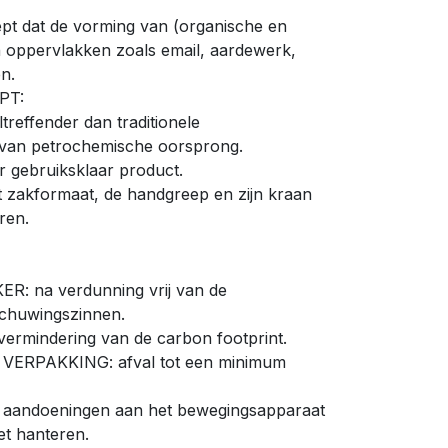
cept dat de vorming van (organische en
 oppervlakken zoals email, aardewerk,
n.
PT:
treffender dan traditionele
n van petrochemische oorsprong.
er gebruiksklaar product.
akformaat, de hand­greep en zijn kraan
ren.
R: na verdunning vrij van de
chuwingszinnen.
rmindering van de carbon footprint.
ERPAKKING: afval tot een minimum
aandoeningen aan het bewegingsapparaat
et hanteren.