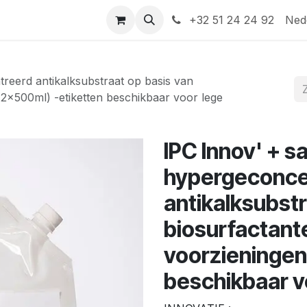
Help
Contact
+32 51 24 24 92
Ned
treerd antikalksubstraat op basis van
 (2x500ml) -etiketten beschikbaar voor lege
IPC Innov' + sa
hypergeconce
antikalksubstr
biosurfactante
voorzieningen
beschikbaar v