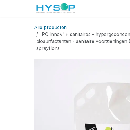
Overslaan naar inhoud
Startpagina
Shop
Alle producten
IPC Innov' + sanitaires - hypergeconcen
biosurfactanten - sanitaire voorzieningen
sprayflons