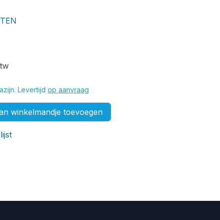
FTEN
btw
zijn. Levertijd
op aanvraag
n winkelmandje toevoegen
ijst