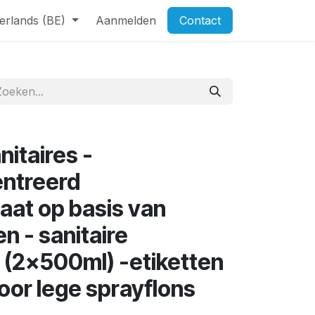
erlands (BE)
Aanmelden
Contact
nitaires -
ntreerd
aat op basis van
n - sanitaire
 (2x500ml) -etiketten
oor lege sprayflons