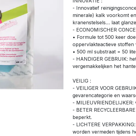
INNOVATIE :
- Innovatief reinigingscon
minerale) kalk voorkomt en
kranenstelsels… laat glanze
- ECONOMISCHER CONCE
• Formule tot 500 keer doel
oppervlakteactieve stoffe
• 500 ml substraat = 50 lit
- HANDIGER GEBRUIK: het z
vergemakkelijken het hante
VEILIG :
- VEILIGER VOOR GEBRUIKE
gevarencategorie en waars
- MILIEUVRIENDELIJKER: ve
- BETER RECYCLEERBARE V
beperkt.
- LICHTERE VERPAKKING: 
worden vermeden tijdens h